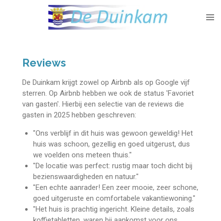
Ga
direct
naar
de
hoofdinhoud
Reviews
De Duinkam krijgt zowel op Airbnb als op Google vijf
sterren. Op Airbnb hebben we ook de status 'Favoriet
van gasten'. Hierbij een selectie van de reviews die
gasten in 2025 hebben geschreven:
"
Ons verblijf in dit huis was gewoon geweldig! Het
huis was schoon, gezellig en goed uitgerust, dus
we voelden ons meteen thuis."
"De locatie was perfect: rustig maar toch dicht bij
bezienswaardigheden en natuur."
"Een echte aanrader! Een zeer mooie, zeer schone,
goed uitgeruste en comfortabele vakantiewoning."
"Het huis is prachtig ingericht. Kleine details, zoals
koffietabletten, waren bij aankomst voor ons