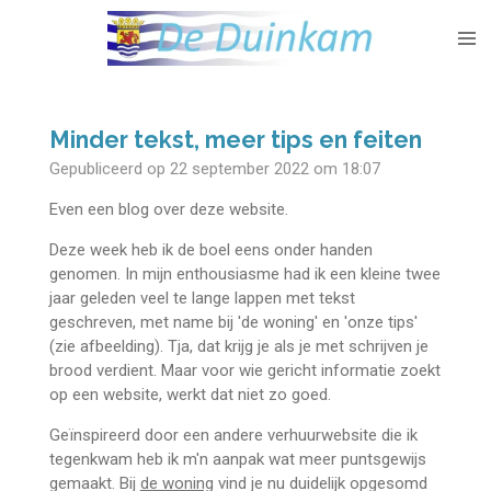
Ga
direct
naar
de
hoofdinhoud
Minder tekst, meer tips en feiten
Gepubliceerd op 22 september 2022 om 18:07
Even een blog over deze website.
Deze week heb ik de boel eens onder handen
genomen. In mijn enthousiasme had ik een kleine twee
jaar geleden veel te lange lappen met tekst
geschreven, met name bij 'de woning' en 'onze tips'
(zie afbeelding). Tja, dat krijg je als je met schrijven je
brood verdient. Maar voor wie gericht informatie zoekt
op een website, werkt dat niet zo goed.
Geïnspireerd door een andere verhuurwebsite die ik
tegenkwam heb ik m'n aanpak wat meer puntsgewijs
gemaakt. Bij
de woning
vind je nu duidelijk opgesomd