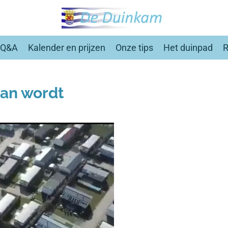
Q&A
Kalender en prijzen
Onze tips
Het duinpad
R
van wordt