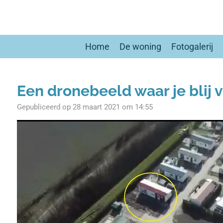
Ga
direct
naar
de
Home
De woning
Fotogalerij
hoofdinhoud
Een dronebeeld waar je blij 
Gepubliceerd op 28 maart 2021 om 14:55