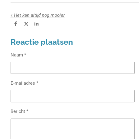
«
Het kan altijd nog mooier
D
D
S
e
e
h
l
e
a
Reactie plaatsen
e
l
r
n
e
Naam *
E-mailadres *
Bericht *